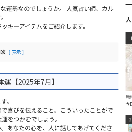
んな運勢なのでしょうか。 人気占い師、カル
す。
人
ラッキーアイテムをご紹介します。
目次
[ 表示 ]
運【2025年7月】
無
ます。
今日
音で喜びを伝えること。こういったことがで
大運をつかむでしょう。
2
い。あなたの心を、人に話してあげてくださ