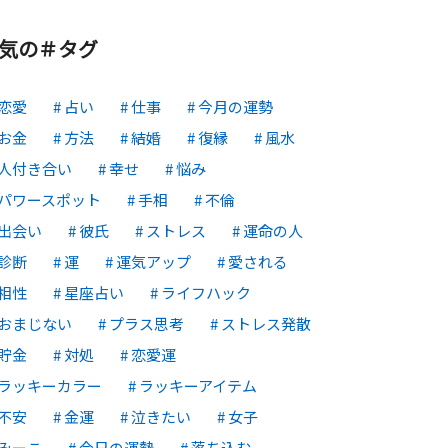
気の＃タグ
恋愛
占い
仕事
今月の運勢
お金
方法
結婚
復縁
風水
人付き合い
幸せ
悩み
パワースポット
手相
不倫
出会い
彼氏
ストレス
運命の人
診断
運
運気アップ
愛される
相性
星座占い
ライフハック
おまじない
プラス思考
ストレス発散
貯金
対処
恋愛運
ラッキーカラー
ラッキーアイテム
不安
金運
泣きたい
女子
みーこ
今日の運勢
落ち込む