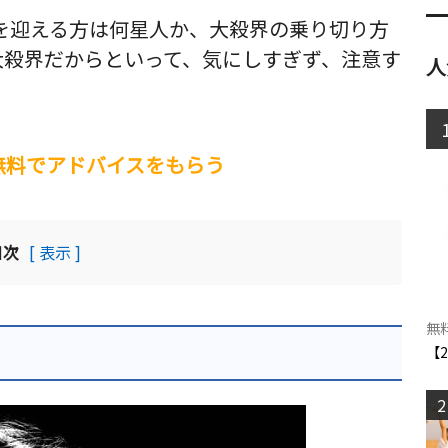
界を迎える方は何星人か、大殺界の乗り切り方
大殺界だからといって、気にしすぎず、注意す
人
。
無料でアドバイスをもらう
目次
[ 表示 ]
無
【
2