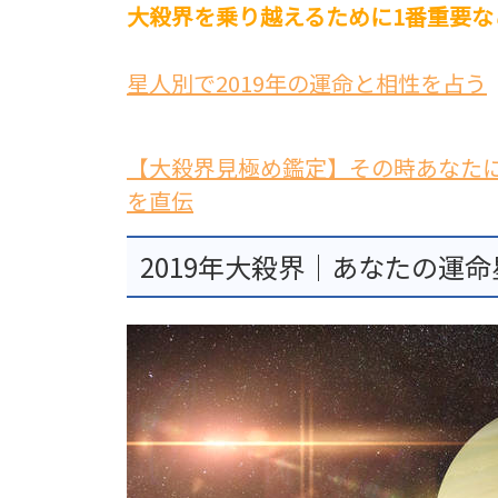
大殺界を乗り越えるために1番重要な
星人別で2019年の運命と相性を占う
【大殺界見極め鑑定】その時あなた
を直伝
2019年大殺界｜あなたの運