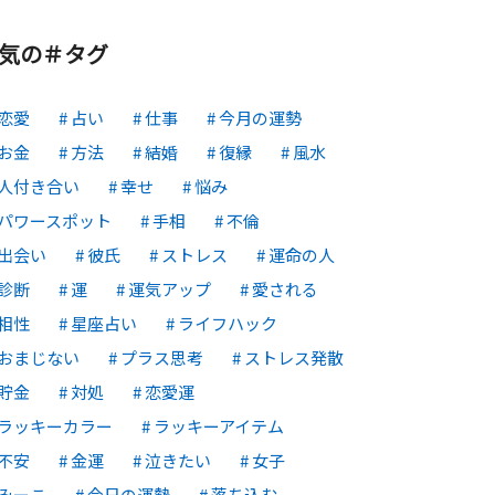
気の＃タグ
恋愛
占い
仕事
今月の運勢
お金
方法
結婚
復縁
風水
人付き合い
幸せ
悩み
パワースポット
手相
不倫
出会い
彼氏
ストレス
運命の人
診断
運
運気アップ
愛される
相性
星座占い
ライフハック
おまじない
プラス思考
ストレス発散
貯金
対処
恋愛運
ラッキーカラー
ラッキーアイテム
不安
金運
泣きたい
女子
みーこ
今日の運勢
落ち込む