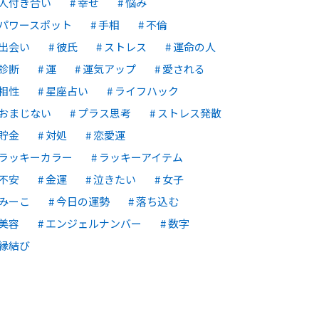
人付き合い
幸せ
悩み
パワースポット
手相
不倫
出会い
彼氏
ストレス
運命の人
診断
運
運気アップ
愛される
相性
星座占い
ライフハック
おまじない
プラス思考
ストレス発散
貯金
対処
恋愛運
ラッキーカラー
ラッキーアイテム
不安
金運
泣きたい
女子
みーこ
今日の運勢
落ち込む
美容
エンジェルナンバー
数字
縁結び