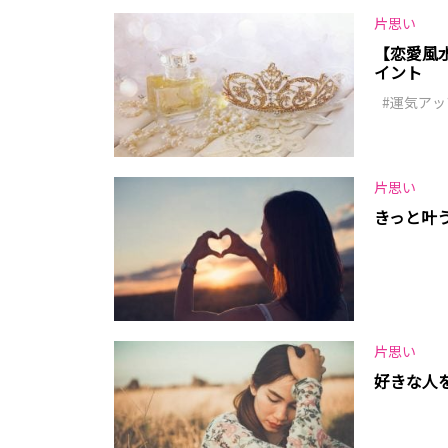
片思い
【恋愛風
イント
運気アッ
片思い
きっと叶
片思い
好きな人