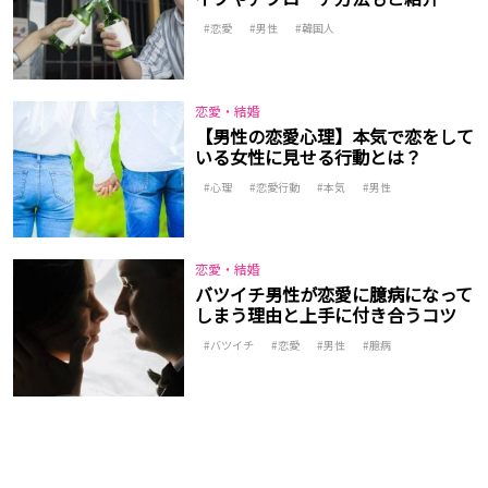
恋愛
男性
韓国人
恋愛・結婚
【男性の恋愛心理】本気で恋をして
いる女性に見せる行動とは？
心理
恋愛行動
本気
男性
恋愛・結婚
バツイチ男性が恋愛に臆病になって
しまう理由と上手に付き合うコツ
バツイチ
恋愛
男性
臆病