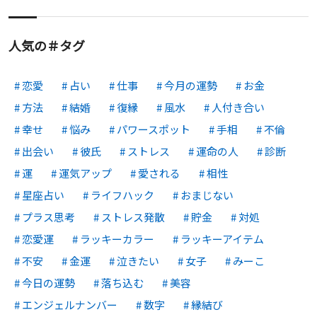
人気の＃タグ
恋愛
占い
仕事
今月の運勢
お金
方法
結婚
復縁
風水
人付き合い
幸せ
悩み
パワースポット
手相
不倫
出会い
彼氏
ストレス
運命の人
診断
運
運気アップ
愛される
相性
星座占い
ライフハック
おまじない
プラス思考
ストレス発散
貯金
対処
恋愛運
ラッキーカラー
ラッキーアイテム
不安
金運
泣きたい
女子
みーこ
今日の運勢
落ち込む
美容
エンジェルナンバー
数字
縁結び