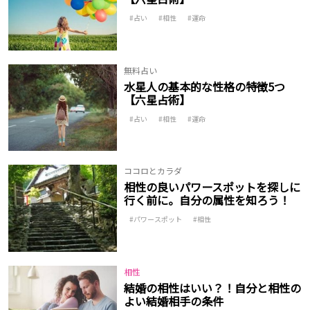
占い
相性
運命
無料占い
水星人の基本的な性格の特徴5つ
【六星占術】
占い
相性
運命
ココロとカラダ
相性の良いパワースポットを探しに
行く前に。自分の属性を知ろう！
パワースポット
相性
相性
結婚の相性はいい？！自分と相性の
よい結婚相手の条件