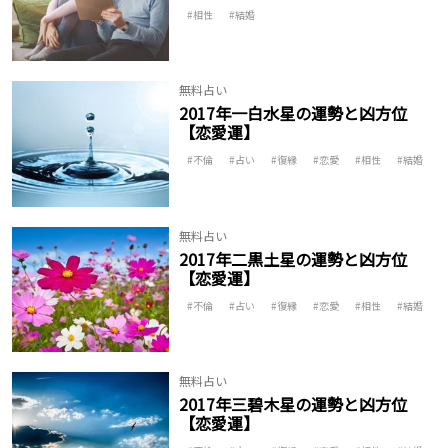
相性
結婚
無料占い
2017年一白水星の運勢と凶方位
【恋愛運】
不倫
占い
復縁
恋愛
相性
結婚
無料占い
2017年二黒土星の運勢と凶方位
【恋愛運】
不倫
占い
復縁
恋愛
相性
結婚
無料占い
2017年三碧木星の運勢と凶方位
【恋愛運】