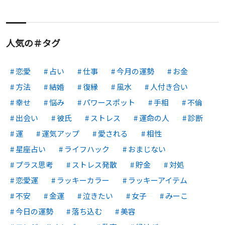
人気の＃タグ
恋愛
占い
仕事
今月の運勢
お金
方法
結婚
復縁
風水
人付き合い
幸せ
悩み
パワースポット
手相
不倫
出会い
彼氏
ストレス
運命の人
診断
運
運気アップ
愛される
相性
星座占い
ライフハック
おまじない
プラス思考
ストレス発散
貯金
対処
恋愛運
ラッキーカラー
ラッキーアイテム
不安
金運
泣きたい
女子
みーこ
今日の運勢
落ち込む
美容