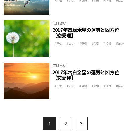
不倫
占い
復縁
恋愛
相性
結婚
無料占い
2017年四緑木星の運勢と凶方位
【恋愛運】
不倫
占い
復縁
恋愛
相性
結婚
無料占い
2017年六白金星の運勢と凶方位
【恋愛運】
不倫
占い
復縁
恋愛
相性
結婚
1
2
3